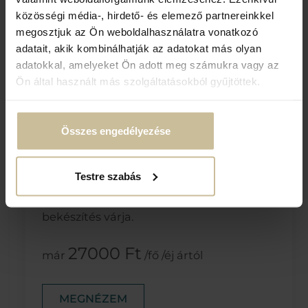
közösségi média-, hirdető- és elemező partnereinkkel
megosztjuk az Ön weboldalhasználatra vonatkozó
adatait, akik kombinálhatják az adatokat más olyan
adatokkal, amelyeket Ön adott meg számukra vagy az
Ön által használt más szolgáltatásokból gyűjtöttek.
PÁROS ROMANTIKA
Összes engedélyezése
Érvényes: 2026.01.02-2026.12.22
A romantikus kikapcsolódáshoz ki sem
Testre szabás
kell lépni a szobából! Lakosztályunkban
saját jakuzzi, pezsgő, rózsa, édesség
bekészítés várja.
27000 Ft
már
/fő /éj ártól
MEGNÉZEM