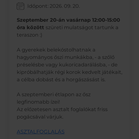
Időpont: 2026. 09. 20.
Szeptember 20-án vasárnap 12:00-15:00
óra között
szüreti mulatságot tartunk a
teraszon :)
A gyerekek belekóstolhatnak a
hagyományos őszi munkákba, - a szőlő
préselésbe vagy kukoricadarálásba, - de
kipróbálhatják régi korok kedvelt játékait,
a célba dobást és a horgászásást is.
A szeptemberi étlapon az ősz
legfinomabb ízei!
Az előzetesen asztalt foglalókat friss
pogácsával várjuk.
ASZTALFOGLALÁS