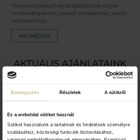
Tökéletes helyszín és szolgáltatások céges
rendezvényekhez, családi ünnepekhez, baráti
találkozókhoz.
MEGNÉZEM
AKTUÁLIS AJÁNLATAINK
Beleegyezés
Részletek
A sütikről
Reggeli az ágyban
Ez a weboldal sütiket használ
Sütiket használunk a tartalmak és hirdetések személyre
szabásához, közösségi funkciók biztosításához,
valamint weboldalforgalmunk elemzéséhez. Ezenkívül