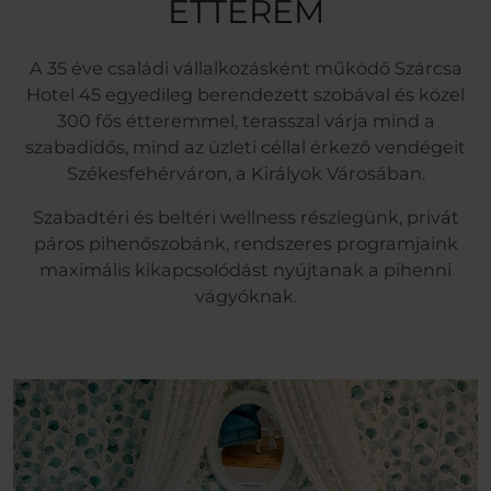
ÉTTEREM
A 35 éve családi vállalkozásként működő Szárcsa
Hotel 45 egyedileg berendezett szobával és közel
300 fős étteremmel, terasszal várja mind a
szabadidős, mind az üzleti céllal érkező vendégeit
Székesfehérváron, a Királyok Városában.
Szabadtéri és beltéri wellness részlegünk, privát
páros pihenőszobánk, rendszeres programjaink
maximális kikapcsolódást nyújtanak a pihenni
vágyóknak.